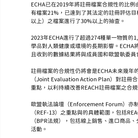
ECHA已在2019年將註冊檔案合規性的比例
有檔案21%，已達到了其法定的註冊評估目標
以上）之檔案進行了30%以上的抽查。 
2023年ECHA進行了超過274種單一物質
學品對人類健康或環境的長期影響。ECH
且收到的數據結果將與成員國和歐盟執委員
註冊檔案的合規性仍將會是ECHA未來幾年
（Joint Evaluation Action P
重點，以利持續改善REACH註冊檔案之合規
歐盟執法論壇（Enforcement Forum
（REF-13）之重點與的具體範圍，包括REA
（BPR法規），包括線上銷售、進口商品
活動。