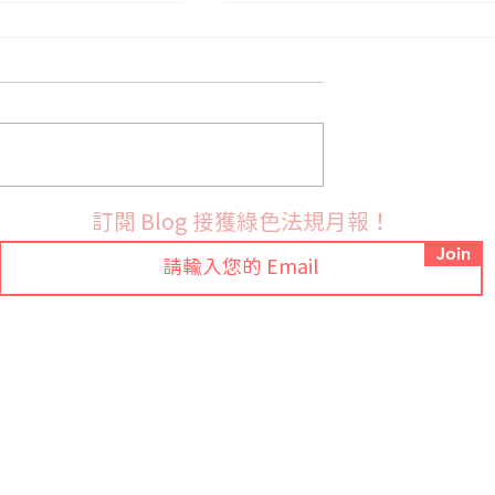
法國9月份開始實施PFAS禁
布 RoHS 指令鉛
訂閱 Blog 接獲綠色法規月報！
訂草案並展開公開
Join
Tel: +886-2-7709-9318 ext.88
常見問題
Email:
sales@ezgpm.com
聯絡我們
總公司