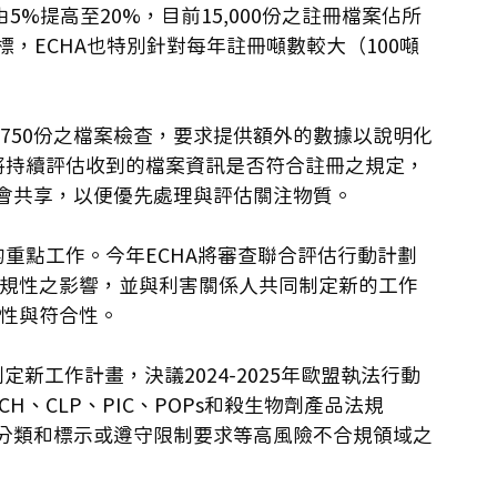
由5%提高至20%，目前15,000份之註冊檔案佔所
，ECHA也特別針對每年註冊噸數較大（100噸
的1,750份之檔案檢查，要求提供額外的數據以說明化
A將持續評估收到的檔案資訊是否符合註冊之規定，
會共享，以便優先處理與評估關注物質。 
的重點工作。今年ECHA將審查聯合評估行動計劃
lan）對註冊合規性之影響，並與利害關係人共同制定新的工作
性與符合性。 
）亦制定新工作計畫，決議2024-2025年歐盟執法行動
CH、CLP、PIC、POPs和殺生物劑產品法規
、分類和標示或遵守限制要求等高風險不合規領域之