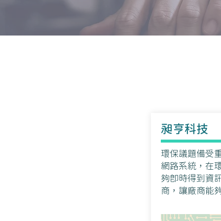
​昶亨科技
環保議題備受
網路系統，在
夠即時得到資
商，讓廠商能