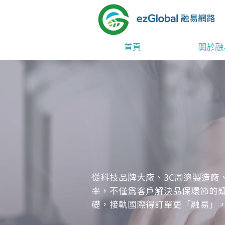
首頁
關於融
從科技品牌大廠、3C周邊製造廠
率，不僅為客戶解決品保環節的
礎，接軌國際得訂單更「融易」