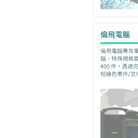
​倫飛電腦
倫飛電腦專攻
腦、特殊規格
400 件，透過
短綠色零件/文