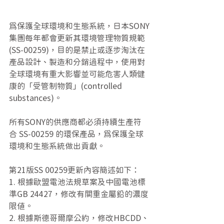
為保護全球環境和生態系統，日本SONY
集團每年都會更新其環境管理物質規範 
(SS-00259)，目的是禁止或逐步淘汰在
產品設計、製造和分銷過程中，使用對
全球環境有重大影響並可能危害人類健
康的「受管制物質」(controlled 
substances)。
所有SONY的供應商都必須持續生產符
合 SS-00259 的環保產品，為保護全球
環境和生態系統做出貢獻。
第21版SS 00259更新內容簡述如下：
1. 根據歐盟電池法規草案及中國電池標
準GB 24427，修改有關重金屬鉛的濃度
限值。
2. 根據斯德哥爾摩公約，修改HBCDD、