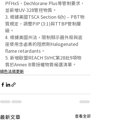
PFHxS、Dechlorane Plus等管制要求，
並新增UV-328管控物質。
3. 根據美國TSCA Section 6(h) – PBT物
質規定，調整PIP (3:1)與TTBP管制層
級。
4. 根據美國州法，限制顯示器外殼與底
座使用含鹵素的阻燃劑Halogenated 
flame retardants。
5. 新增歐盟REACH SVHC第28批9項物
質於Annex B需授權物質候選清單。
綠色法規更新
查看全部
最新文章