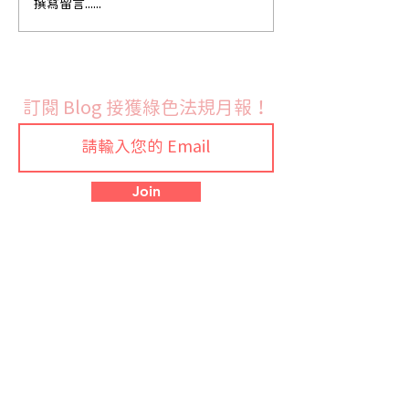
法國9月份開始實施PFAS
韓國新版化學品
撰寫留言......
禁令
制度正式上路 
全面更新合規文
訂閱 Blog 接獲綠色法規月報！
Join
預約說明