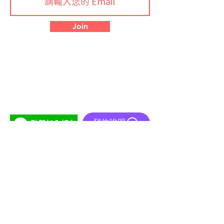
Join
預約說明
首頁
關於融易
解決方案
案例分享