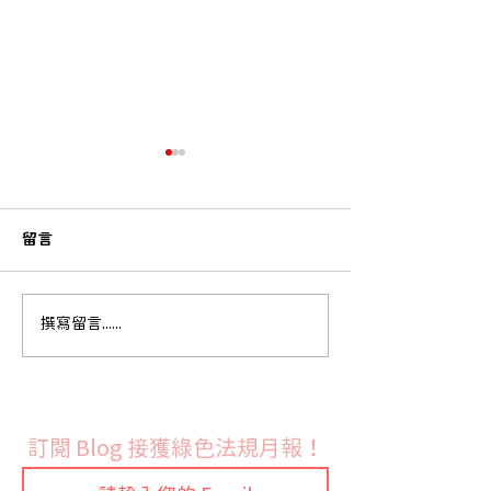
留言
法國9月份開始實施PFAS
韓國新版化學品
撰寫留言......
禁令
制度正式上路 
全面更新合規文
訂閱 Blog 接獲綠色法規月報！