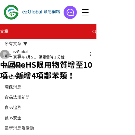
文章
所有文章
ezGlobal
所有文章
2024年7月5日
讀畢需時 1 分鐘
中國RoHS限用物質增至10
綠色法規更新
項，新增4項鄰苯類！
綠色法規新聞
環保消息
食品法規新聞
食品追溯
食品安全
最新消息及活動