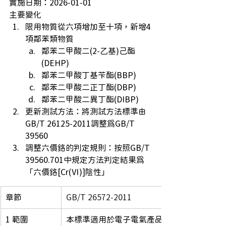
實施日期：2026-01-01
主要變化
限用物質從六項增加至十項，新增4
項鄰苯類物質
鄰苯二甲酸二(2-乙基)己酯
(DEHP)
鄰苯二甲酸丁基苄酯(BBP)
鄰苯二甲酸二正丁酯(DBP)
鄰苯二甲酸二異丁酯(DIBP)　
更新測試方法：將測試方法標準由
GB/T 26125-2011調整為GB/T 
39560
​調整六價鉻的判定規則：按照GB/T 
39560.701中規定方法判定結果為
「六價鉻[Cr(Ⅵ)]陰性」
章節
GB/T 26572-2011
1 範圍
本標準適用於電子電氣產品中鉛(Pb)、