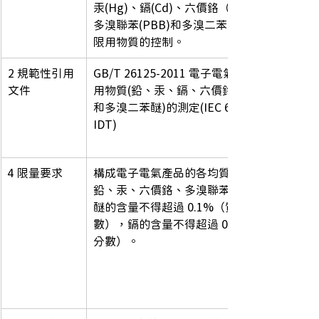
汞(Hg)、鎘(Cd)、六價鉻（Cr(VI)）、
多溴聯苯(PBB)和多溴二苯醚(PBDE)等
限用物質的控制。
2 規範性引用
GB/T 26125-2011 電子電氣產品六種限
文件
用物質(鉛、汞、鎘、六價鉻、多溴聯苯
和多溴二苯醚)的測定(IEC 62321:2008, 
IDT)
4 限量要求
構成電子電氣產品的各均質材料中，
鉛、汞、六價鉻、多溴聯苯和多溴二苯
醚的含量不得超過 0.1%（質量分
數），鎘的含量不得超過 0.01%（質量
分數）。