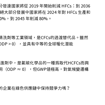
家將從 2019 年開始削減 HFCs：到 2036 
部分發展中國家將在 2024 年對 HFCs 生產和
，到 2045 年削減 80%。
清洗劑等工業領域，是CFCs的過渡替代品。雖然
P > 0），並具有中等的全球暖化潛能
推進劑中，
是氟碳化學品的一種
為取代HCFCs而興
ODP ≈ 0），但GWP值極高，對氣候變遷構
的企業在綠色供應鏈中保持競爭力嗎？