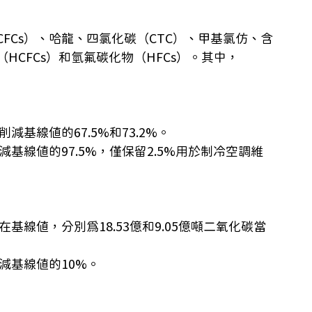
FCs）、哈龍、四氯化碳（CTC）、甲基氯仿、含
CFCs）和氫氟碳化物（HFCs）。​其中，
基線值的67.5%和73.2%。​
減基線值的97.5%，僅保留2.5%用於制冷空調維
基線值，分別為18.53億和9.05億噸二氧化碳當
減基線值的10%。