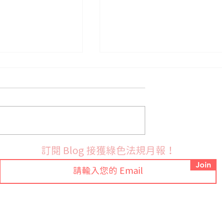
s法規面臨重大更
全球對氟氫化合物 HFCs 的
訂閱 Blog 接獲綠色法規月報！
化氣體配額不再免
制
Join