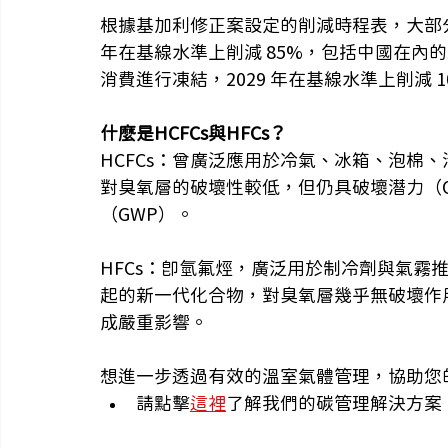
根據基加利修正案設定的削減時程表，大部分發達國
年在基線水準上削減 85%，包括中國在內的絕大
消費進行凍結，2029 年在基線水準上削減 10%
什麼是HCFCs與HFCs？
HCFCs：曾廣泛應用於冷氣、冰箱、泡棉、
對臭氧層的破壞性較低，但仍具破壞潛力（OD
（GWP）。
HFCs：
即氫氟烴，
廣泛用於制冷劑與氣霧
起的新一代化合物，對臭氧層幾乎無破壞作用（
成嚴重影響。
想進一步透過有效的溫室氣體管理，協助您
請點擊
這裡
了解我們的碳管理解決方案