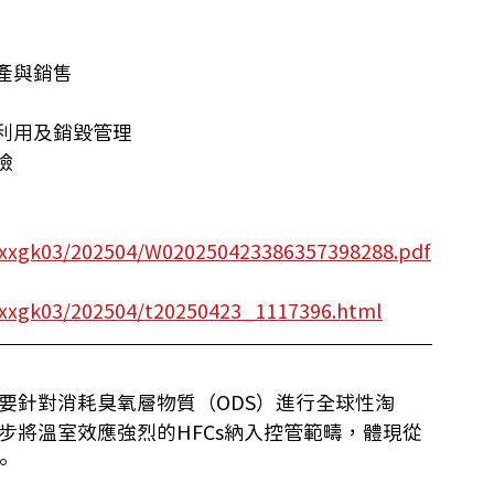
產與銷售
利用及銷毀管理
險
/xxgk03/202504/W020250423386357398288.pdf
/xxgk03/202504/t20250423_1117396.html
主要針對消耗臭氧層物質（ODS）進行全球性淘
一步將溫室效應強烈的HFCs納入控管範疇，體現從
。