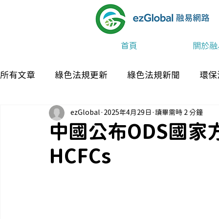
首頁
關於融
所有文章
綠色法規更新
綠色法規新聞
環保
ezGlobal
2025年4月29日
讀畢需時 2 分鐘
最新消息及活動
中國公布ODS國家方
HCFCs