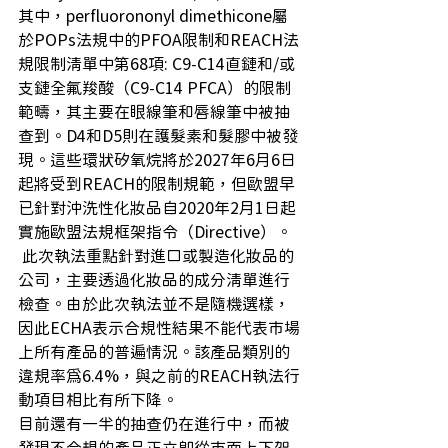
其中，perfluorononyl dimethicone屬
於POPs法規中的PFOA限制和REACH法
規限制清單中第68項: C9-C14直鏈和/或
支鏈全氟羧酸（C9-C14 PFCA）的限制
範疇，其主要在眼線筆和唇線筆中被抽
查到。D4和D5則在護髮素和髮膠中被發
現。這些環狀矽氧烷將於2027年6月6日
起將受到REACH的限制規範，但歐盟早
已針對沖洗性化妝品自2020年2月1日起
實施歐盟法規框架指令（Directive）。
 此次執法重點針對進口或製造化妝品的
公司，主要透過化妝品的成分清單進行
檢查。由於此次執法並不是隨機選樣，
因此ECHA表示合規性結果不能代表市場
上所有產品的普遍情況。該產品類別的
違規率為6.4%，與之前的REACH執法行
動項目相比有所下降。 
目前還有一半的抽查仍在進行中，而被