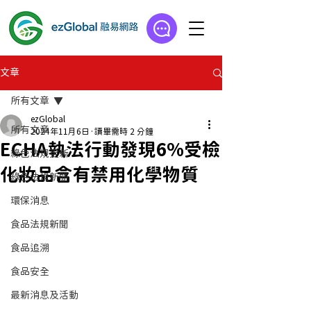
文章
所有文章
ezGlobal
所有文章
2024年11月6日
讀畢需時 2 分鐘
ECHA執法行動發現6%受檢
綠色法規更新
化妝品含有禁用化學物質
綠色法規新聞
環保消息
食品法規新聞
食品追溯
食品安全
最新消息及活動