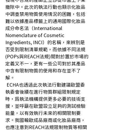
發現不合規的產品正立即從市面上下架
撤除中。此次的執法行動也顯示化妝品
中調查禁用物質使用情況的困難，包括
難以依據產品標籤上的通用國際化妝品
成分命名法（International 
Nomenclature of Cosmetic 
Ingredients, INCI）的名稱，來辨別是
否受到限制清單規範，而依據不同法規
(POPs與REACH法規)間對於置於市場的
定義又不一，更有一些公司對於其產品
中含有限制物質的使用和存在並不了
解。
 ECHA也透過此次執法行動建議歐盟委
執委會後續在進行物質群組限制規定
時，為執法機構提供更多必要的技術支
援，並呼籲在歐盟設立足夠的測試檢驗
能量，以有效執行未來的相關限制要
求。我國輸歐成品廠商或化妝品廠商，
也應注意到REACH法規限制物質等相關