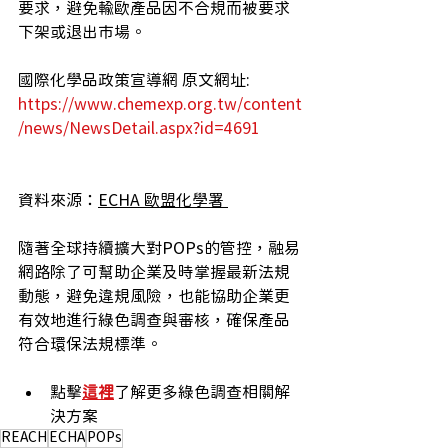
要求，避免輸歐產品因不合規而被要求
下架或退出市場。 
國際化學品政策宣導網 原文網址: 
https://www.chemexp.org.tw/content
/news/NewsDetail.aspx?id=4691
資料來源：
ECHA 歐盟化學署 
隨著全球持續擴大對POPs的管控，融易
網路除了
可
幫助企業及時掌握最新法規
動態，避免違規風險，也能協助
企業
更
有效地進行綠色調查與審核，確保產品
符合環保法規標準。
點擊
這裡
了解更多綠色調查相關解
決方案
REACH
ECHA
POPs