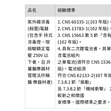
品名
檢驗標準
紫外線消毒
1. CNS 60335-1(103 年版)
(殺菌)電器
2. CNS 13783-1(102 年版)
(包含手 持式
3. CNS 15663 第 5 節「
消毒燈，限 
(102 年版)。
檢驗額定電
4. 具有二次鋰電池者，其單
壓 250V 以
含電池組內
下者，且 非
之單電池)須符合 CNS 15364
屬醫療器材 
版)，電池組須
管理法所稱
符合 CNS 62133-2(107 年
醫 療器材者)
7.3.8.1 節「振動」
及 7.3.8.2 節「機械衝擊
較新之相關國
家標準、國際標準之要求。