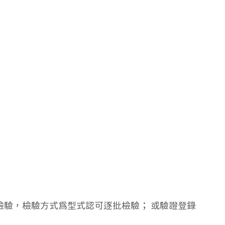
品檢驗，檢驗方式為型式認可逐批檢驗； 或驗證登錄