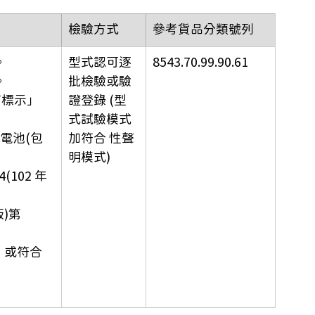
檢驗方式
參考貨品分類號列
。
型式認可逐
8543.70.99.90.61
。
批檢驗或驗
含有標示」
證登錄 (型
式試驗模式
電池(包
加符合 性聲
明模式)
(102 年
版)第 
」；或符合