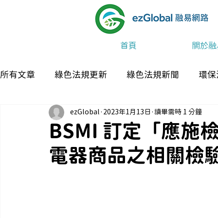
首頁
關於融
所有文章
綠色法規更新
綠色法規新聞
環保
ezGlobal
2023年1月13日
讀畢需時 1 分鐘
最新消息及活動
BSMI 訂定「應施
電器商品之相關檢