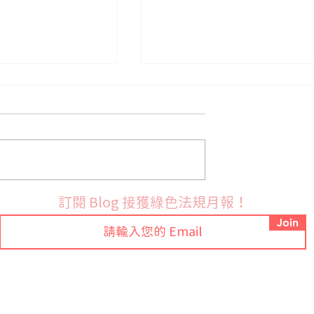
法國9月份開始實施PFAS禁
布 RoHS 指令鉛
訂閱 Blog 接獲綠色法規月報！
訂草案並展開公開
Join