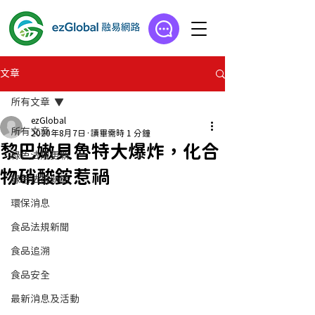
文章
所有文章
ezGlobal
所有文章
2020年8月7日
讀畢需時 1 分鐘
黎巴嫩貝魯特大爆炸，化合
綠色法規更新
物硝酸銨惹禍
綠色法規新聞
環保消息
食品法規新聞
食品追溯
食品安全
最新消息及活動