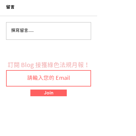
留言
美歐合作開發半導體 PFAS
國際禁用PFAS
撰寫留言......
替代品 台廠也積極作為
警訊：台灣半導
勢必受影響
訂閱 Blog 接獲綠色法規月報！
Join