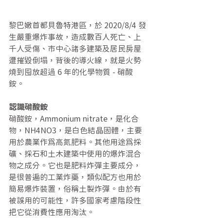
黎巴嫩首都貝魯特港區，於 2020/8/4 發
生嚴重爆炸事故，造成數百人死亡、上
千人受傷、市中心諸多建築及居民房屋
遭摧毀倒塌，背後的導火線，就是火勢
燒到囤放超過 6 年的化學物質 - 硝酸
銨。
認識硝酸銨
硝酸銨，Ammonium nitrate，是化合
物，NH4NO3，是白色結晶固體，主要
用於農業作為高氮肥料。其他用途為採
礦、採石和土木建築中使用的爆炸混合
物之成分。它也是肥料炸彈主要成分，
是很普遍的工業炸藥，類似配方也用於
簡易爆炸裝置，俗稱土製炸彈。由於有
被誤用的可能性，許多國家考慮階段性
把它從消費性應用淘汰。