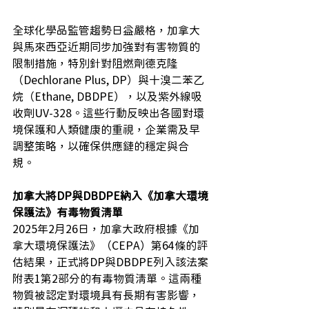
全球化學品監管趨勢日益嚴格，加拿大
與馬來西亞近期同步加強對有害物質的
限制措施，特別針對阻燃劑德克隆
（Dechlorane Plus, DP）與十溴二苯乙
烷（Ethane, DBDPE），以及紫外線吸
收劑UV-328。​這些行動反映出各國對環
境保護和人類健康的重視，企業需及早
調整策略，以確保供應鏈的穩定與合
規。
加拿大將DP與DBDPE納入《加拿大環境
保護法》有毒物質清單
2025年2月26日，加拿大政府根據《加
拿大環境保護法》（CEPA）第64條的評
估結果，正式將DP與DBDPE列入該法案
附表1第2部分的有毒物質清單。​這兩種
物質被認定對環境具有長期有害影響，