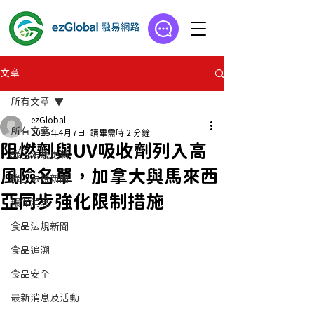
文章
所有文章
ezGlobal
所有文章
2025年4月7日
讀畢需時 2 分鐘
阻燃劑與UV吸收劑列入高
綠色法規更新
風險名單，加拿大與馬來西
綠色法規新聞
亞同步強化限制措施
環保消息
食品法規新聞
食品追溯
食品安全
最新消息及活動