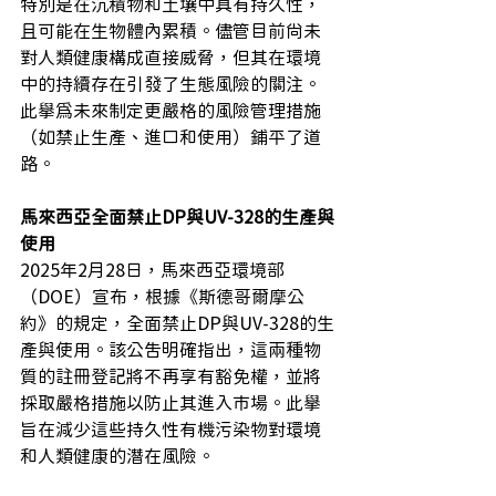
特別是在沉積物和土壤中具有持久性，
且可能在生物體內累積。​儘管目前尚未
對人類健康構成直接威脅，但其在環境
中的持續存在引發了生態風險的關注。​
此舉為未來制定更嚴格的風險管理措施
（如禁止生產、進口和使用）鋪平了道
路。
馬來西亞全面禁止DP與UV-328的生產與
使用
2025年2月28日，馬來西亞環境部
（DOE）宣布，根據《斯德哥爾摩公
約》的規定，全面禁止DP與UV-328的生
產與使用。​該公告明確指出，這兩種物
質的註冊登記將不再享有豁免權，並將
採取嚴格措施以防止其進入市場。​此舉
旨在減少這些持久性有機污染物對環境
和人類健康的潛在風險。