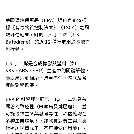
美國環境保護署（EPA）近日宣布將根
據《有毒物質控制法案》（TSCA）之風
險評估結果，針對 1,3-丁二烯（1,3-
Butadiene） 的近 12 種特定用途採取管
制行動。
1,3-丁二烯是合成橡膠與塑料（如 
SBS、ABS、SBR）生產中的關鍵單體，
廣泛應用於輪胎、汽車零件、鞋底及各
種耐衝擊包裝。
EPA 的科學評估顯示，1,3-丁二烯具有
顯著的致癌性（白血病及淋巴瘤），並
可能導致生殖與發育毒性。評估確認在
多種工業環境下，該物質對勞工與周邊
社區居民構成了「不可接受的風險」。