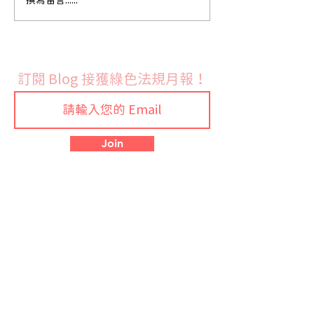
美國環保署（EPA）更新
美國加州65新
撰寫留言......
甲醛（Formaldehyde）
S（BPS）與N-Me
風險評估草案
Formylhydrazi
訂閱 Blog 接獲綠色法規月報！
Join
預約說明