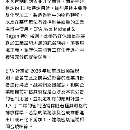
本次管制的對象並非全面性，而是精確
鎖定約 11 種特定用途。這些用途主要涉
及化學加工、製造過程中的物料轉移，
以及在某些無法有效控制暴露量的工業
場景中使用。EPA 局長 Michael S. 
Regan 特別強調，此舉旨在保護長期暴
露於工業設施周邊的脆弱族群，落實環
境正義，並確保美國勞工在生產過程中
獲得充分的安全保障。
EPA 計畫於 2026 年底前提出擬議規
則，並會在此之前與受影響的產業持份
者進行溝通。融易網路提醒您，相關企
業應提前評估其製程是否涉及本次公告
的管制用途，並制定相應的應對計畫。
1,3-丁二烯的管制通常伴隨著極其嚴格的
排放標準，若您的業務涉及合成橡膠進
出口或石化下游加工，建議密切追蹤相
關合規細節。