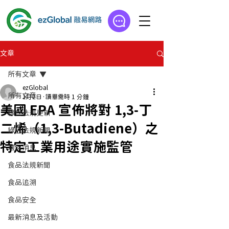
文章
所有文章
ezGlobal
所有文章
1月2日
讀畢需時 1 分鐘
美國 EPA 宣佈將對 1,3-丁
綠色法規更新
二烯（1,3-Butadiene）之
綠色法規新聞
特定工業用途實施監管
環保消息
食品法規新聞
食品追溯
食品安全
最新消息及活動