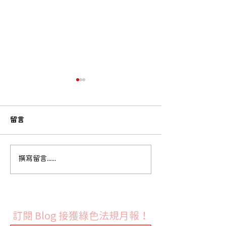
留言
歐盟執委會發布 RoHS 指
法國9月份開始實
撰寫留言......
令鉛與鎘豁免修訂草案並
禁令
展開公開徵詢
訂閱 Blog 接獲綠色法規月報！