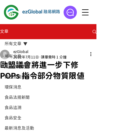
文章
所有文章
ezGlobal
所有文章
2022年7月11日
讀畢需時 1 分鐘
歐盟議會將進一步下修
綠色法規更新
POPs 指令部分物質限值
綠色法規新聞
環保消息
食品法規新聞
食品追溯
食品安全
最新消息及活動