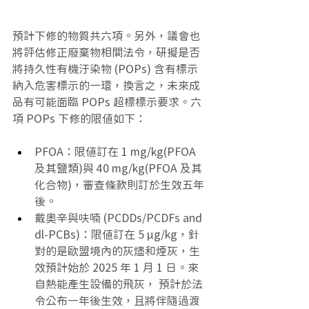
預計下修的物質共六項。另外，議會也
將評估修正廢棄物相關法令，研擬是否
將持久性有機汙染物 (POPs) 含有標示
納入危害標示的一環，換言之，未來成
品有可能面臨 POPs 超標標示要求。六
項 POPs 下修的限值如下： 
PFOA：限值訂在 1 mg/kg(PFOA 
及其鹽類)與 40 mg/kg(PFOA 及其
化合物)，審查條款則訂於生效五年
後。 
戴奧辛與呋喃 (PCDDs/PCDFs and 
dl-PCBs)：限值訂在 5 μg/kg，針
對的是歐盟境內的灰燼和煙灰，生
效預計始於 2025 年 1 月 1 日。來
自熱能產生設備的飛灰， 預計於法
令公布一年後生效，且將伴隨過渡