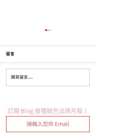
留言
法國9月份開始實施PFAS
韓國新版化學品
撰寫留言......
禁令
制度正式上路 
全面更新合規文
訂閱 Blog 接獲綠色法規月報！