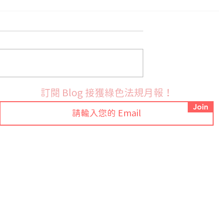
始實施PFAS禁令
韓國新版化學品危害管理制
訂閱 Blog 接獲綠色法規月報！
正式上路 出口企業應全面更
Join
合規文件
Tel: +886-2-7709-9318 ext.88
常見問題
Email:
sales@ezgpm.com
聯絡我們
總公司
臺灣新北市新店區建國路276號7樓