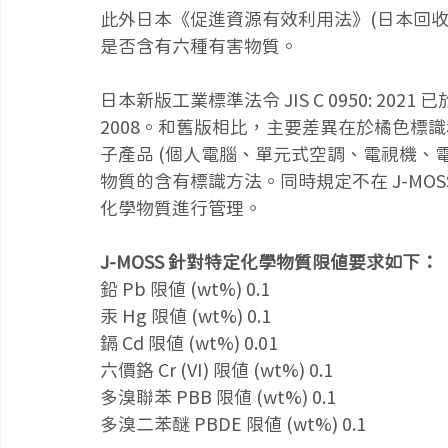
此外日本《促進資源有效利用法》(日本回收
是否含有六種有害物質。
日本新版工業標準法令 JIS C 0950: 2021 已於
2008。和舊版相比，主要差異在於橘色標
子產品 (個人電腦、單元式空調、電視機、
物質的含有標識方法。同時規定不在 J-MO
化學物質進行管理。
J-MOSS 針對特定化學物質限值要求如下：
鉛 Pb 限值 (wt%) 0.1
汞 Hg 限值 (wt%) 0.1
鎘 Cd 限值 (wt%) 0.01
六價鉻 Cr (VI) 限值 (wt%) 0.1
多溴聯苯 PBB 限值 (wt%) 0.1
多溴二苯醚 PBDE 限值 (wt%) 0.1