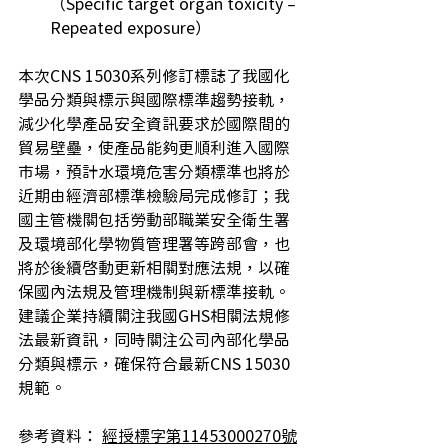
（Specific target organ toxicity – 
Repeated exposure） 
本次CNS 15030系列修訂標誌了我國化
學品分類與標示與國際標準趨勢接軌，
減少化學產品安全資訊要求於國際間的
貿易壁壘，使產品能夠更順利進入國際
市場，預計水環境危害分類標準也將於
近期由經濟部標準檢驗局完成修訂；我
國主管機關包括勞動部職業安全衛生署
及環境部化學物質管理署等跨部會，也
將於後續啟動更新相關對應法規，以確
保國內法規及管理機制與新標準接軌。
建議企業持續關注我國GHS相關法規修
法最新資訊，同時關注公司內部化學品
分類與標示，確保符合最新CNS 15030
規範。
參考資料： 
經授標字第11453000270號