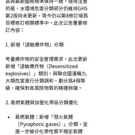
其與最新國際標準保持一致。值得注意
的是，水環境危害分類部分仍維持GHS
第2版尚未更新，現今仍以第8修訂版為
目標修訂相關標準中。此次公告重要修
訂內容： 
1. 新增「退敏爆炸物」分類 
考量爆炸物的安全管理需求，此次更新
新增「退敏爆炸物（Desensitized 
explosives）」類別，與聯合國運輸九
大類危害進行分類調和，劃分為4個等
級，確保對高風險物質的精確辨識。 
2. 易燃氣體與加壓化學品分類優化 
易燃氣體：新增「發火氣體
（Pyrophoric gases）」分類，並
進一步細分化學性質不穩定氣體