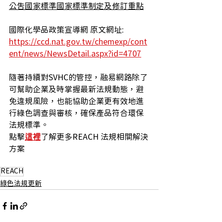
公告國家標準國家標準制定及修訂重點
國際化學品政策宣導網 原文網址: 
https://ccd.nat.gov.tw/chemexp/cont
ent/news/NewsDetail.aspx?id=4707
隨著持續對SVHC的管控，融易網路除了
可
幫助企業及時掌握最新法規動態，避
免違規風險，也能協助
企業
更有效地進
行綠色調查與審核，確保產品符合環保
法規標準。
點擊
這裡
了解更多REACH 法規相關解決
方案
REACH
綠色法規更新