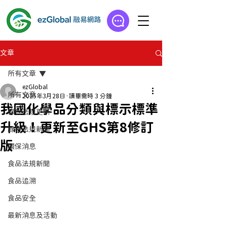
文章
所有文章
ezGlobal
所有文章
2025年3月28日
讀畢需時 3 分鐘
我國化學品分類與標示標準
綠色法規更新
升級！更新至GHS第8修訂
綠色法規新聞
版
環保消息
食品法規新聞
食品追溯
食品安全
最新消息及活動