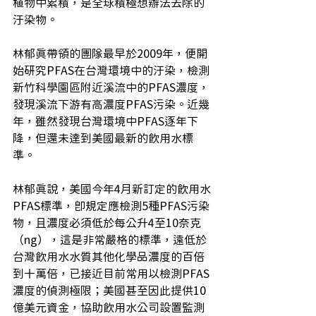
植物中累積，是全球積極想辦法去除的
汙染物。
林郁真帶領的團隊最早於2009年，便開
始研究PFAS在台灣環境中的汙染，檢測
新竹科學園區附近溪流中的PFAS濃度，
發現溪流下游有高濃度PFAS污染。近幾
年，雖然發現台灣環境中PFAS逐年下
降，但還未達到美國最新的飲用水標
準。
林郁真說，美國今年4月新訂定的飲用水
PFAS標準，即規定應檢測5種PFAS污染
物，且濃度必須低於每公升4至10奈克
（ng），這是非常嚴格的標準，遠低於
台灣飲用水水質其他化學品濃度的百倍
到十萬倍，已接近目前常用以檢測PFAS
濃度的偵測極限；美國甚至因此提供10
億美元資金，協助飲用水公司設置監測