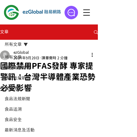
文章
所有文章
ezGlobal
所有文章
2024年9月20日
讀畢需時 2 分鐘
國際禁用PFAS發酵 專家提
綠色法規更新
警訊：台灣半導體產業恐勢
綠色法規新聞
必受影響
環保消息
食品法規新聞
食品追溯
食品安全
最新消息及活動