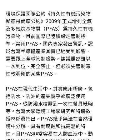
環境保護國際公約《持久性有機污染物
斯德哥爾摩公約》2009年正式增列全氟
及多氟烷基物質（PFAS）為持久性有機
污染物，目前國際已陸續設定管制標
準，禁用PFAS，國內專家發出警訊，認
為台灣半導體產業其實已經受到影響，
需要跟上全球管制趨勢，建議雖然難以
一次到位、完全禁止，但必須先管制毒
性較明確的某些PFAS。
PFAS在現代生活中，其實應用極廣，包
括防水、防油的產品幾乎都廣泛使用
PFAS，從防潑水噴霧到一次性餐具紙碗
等。台灣大學環境工程學研究所特聘教
授林郁真指出，PFAS幾乎無法在自然環
境中分解，具有耐腐蝕和抗高溫的特
性，且PFAS非常容易在人體血液中、動