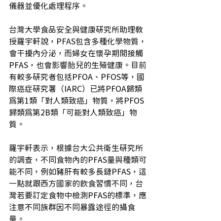
儀器並優化處理程序。
台灣大學食品安全與健康研究所助理教
授羅宇軒說，PFAS包含多種化學物質，
會干擾內分泌，而婦女在懷孕期間接觸
PFAS，也會影響胎兒的生殖健康。目前
有較多研究者包括PFOA、PFOS等，國
際癌症研究署（IARC）已將PFOA歸類
為第1類「對人類致癌」物質，將PFOS
歸類為第2B類「可能對人類致癌」物
質。
羅宇軒表示，根據台大公共衛生研究所
的調查，不同食物內的PFAS量與種類可
能不同，例如豬肝有較多長鏈PFAS，這
一點就跟西方國家的飲食習慣不同，台
灣若要訂定食物中檢測PFAS的標準，應
注意不同族群因不同暴露途徑的攝食
量。