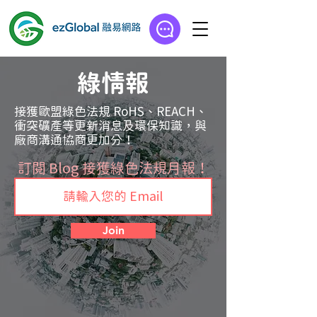
綠情報
接獲歐盟綠色法規 RoHS、REACH、
衝突礦產等更新消息及環保知識，與
廠商溝通協商更加分！
訂閱 Blog 接獲綠色法規月報！
Join