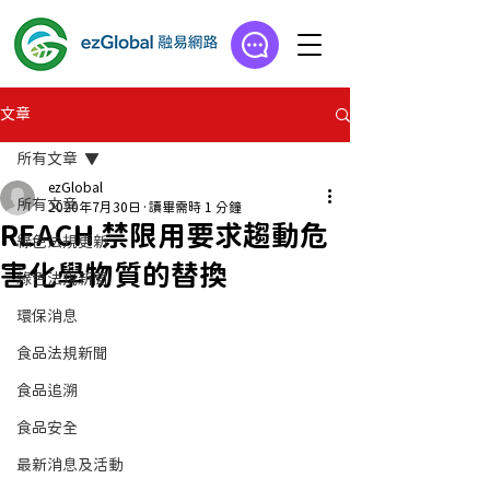
文章
所有文章
ezGlobal
所有文章
2020年7月30日
讀畢需時 1 分鐘
REACH 禁限用要求趨動危
綠色法規更新
害化學物質的替換
綠色法規新聞
環保消息
食品法規新聞
食品追溯
食品安全
最新消息及活動