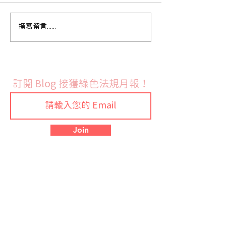
歐盟執委會發布 RoHS 指
法國9月份開始實
撰寫留言......
令鉛與鎘豁免修訂草案並
禁令
展開公開徵詢
訂閱 Blog 接獲綠色法規月報！
Join