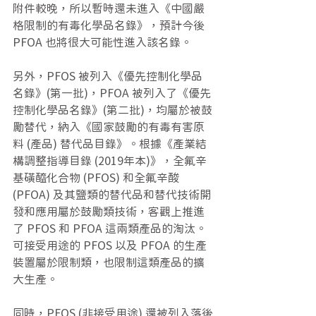
附件較晚，所以暫時還未進入《中國嚴
格限制的有毒化學品名錄》，預計今後 
PFOA 也將很大可能性進入該名錄。
另外，PFOS 被列入《優先控制化學品
名錄》(第一批)，PFOA 被列入了《優先
控制化學品名錄》(第二批)，均屬於被鼓
勵替代，納入《國家鼓勵的有毒有害原
料 (產品) 替代品目錄》。根據《產業結
構調整指導目錄 (2019年本)》，全氟辛
基磺醯化合物 (PFOS) 和全氟辛酸 
(PFOA) 及其鹽類的替代品和替代技術開
發和應用屬於鼓勵類技術，客觀上推進
了 PFOS 和 PFOA 這兩類產品的淘汰。 
可接受用途的 PFOS 以及 PFOA 的生產
裝置屬於限制類，也限制這類產品的擴
大生產。
同時，PFOS (非接受用途) 還被列入落後