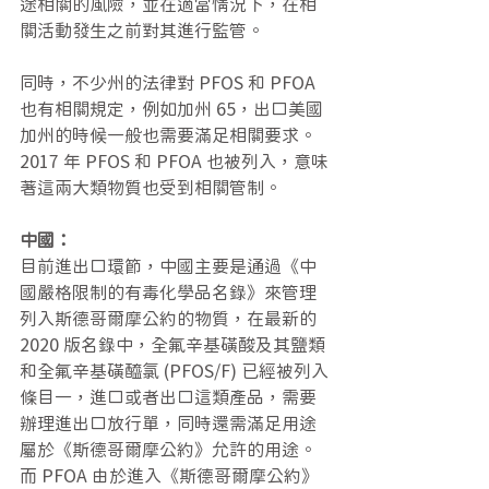
途相關的風險，並在適當情況下，在相
關活動發生之前對其進行監管。
同時，不少州的法律對 PFOS 和 PFOA 
也有相關規定，例如加州 65，出口美國
加州的時候一般也需要滿足相關要求。
2017 年 PFOS 和 PFOA 也被列入，意味
著這兩大類物質也受到相關管制。
中國：
目前進出口環節，中國主要是通過《中
國嚴格限制的有毒化學品名錄》來管理
列入斯德哥爾摩公約的物質，在最新的 
2020 版名錄中，全氟辛基磺酸及其鹽類
和全氟辛基磺醯氯 (PFOS/F) 已經被列入
條目一，進口或者出口這類產品，需要
辦理進出口放行單，同時還需滿足用途
屬於《斯德哥爾摩公約》允許的用途。 
而 PFOA 由於進入《斯德哥爾摩公約》