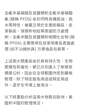
全氟辛基磺酸及其鹽類和全氟辛基磺醯
氟 (簡稱 PFOS) 由於同時具備疏油、疏
水等特性，被廣泛用於生產紡織品、皮
革製品、傢俱和地毯等表面防汙處理
劑。全氟辛酸及其鹽類和相關化合物 (簡
稱 PFOA) 主要應用包括家用產品表面處
理 (如不沾鍋炊具) 方便食品包裝等。
上述兩大類產品由於具有持久性、生物
累積性和毒性，都已分別進入了斯德哥
爾摩公約，因此在全球範圍內受到嚴格
管理，除了特定豁免用途或特定用途
外，逐步在市場上被淘汰。
以下將重點分析這兩大物質在歐洲，美
國和中國的管理情況。