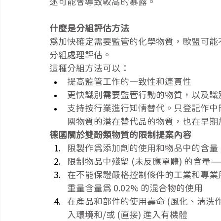
途可能會導致較高的暴露。
什麼是分組評估方法
為加快確定需要監管的化學物質，歐盟可能
分組處理評估。
這種分組方法可以：
提高監管工作的一致性和連貫性
更快識別需要監管行動的物質，以及識
支持按行業進行知情替代。只登記作中
關物質的潛在替代品的物質，也在早期
德國關於雙酚類物質的限制提案內容
限製作為添加劑的使用和物品中的含量 (以
限制物品中殘留 (未反應單體) 的含量——
在不能保證嚴格控制條件的工業和專業
重量含量為 0.02% 的混合物的使用
在產品和部件的使用壽命 (風化、清洗
入環境和/或 (直接) 進入有機體