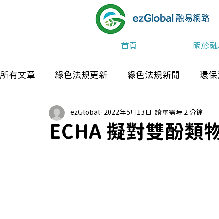
首頁
關於融
所有文章
綠色法規更新
綠色法規新聞
環保
ezGlobal
2022年5月13日
讀畢需時 2 分鐘
最新消息及活動
ECHA 擬對雙酚