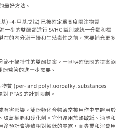
的最好方法。
基苯基) -4-甲基戊烷) 已被確定為高度關注物質
進一步的雙酚類進行 SVHC 識別或統一分類和標
潛在的內分泌干擾和生殖毒性之前，需要補充更多
分泌干擾特性的雙酚提案。一旦明確德國的提案涵
對雙酚監管的進一步需要。
 and polyfluoroalkyl substances 
對 PFAS 的計劃限制。
成有害影響。雙酚類化合物通常被用作中間體用於
、環氧樹脂和硬化劑。它們還用於熱敏紙、油墨和
用途預計會導致相對較低的暴露，而專業和消費用