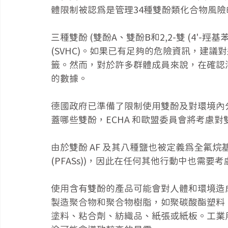
體限制被認為是管理34種雙酚類化合物風險
三種雙酚 (雙酚A、雙酚B和2,2-雙 (4'-羥
(SVHC)。如果已有足夠的危險資訊，建議對
籤。然而，對於許多群體成員來說，在確認
的數據。
德國政府已準備了限制使用雙酚及對環境內
蓋哪些雙酚，ECHA 和歐盟委員會將考慮
由於雙酚 AF 及其八種鹽也被定義為全氟烷基物質 (per-
(PFASs))，因此在任何其他行動中也需要考慮
使用含有雙酚的產品可能會對人體和環境造
製造聚合物和聚合物樹脂，如聚碳酸酯塑料
塗料、粘合劑、紡織品、紙張或紙板。工業