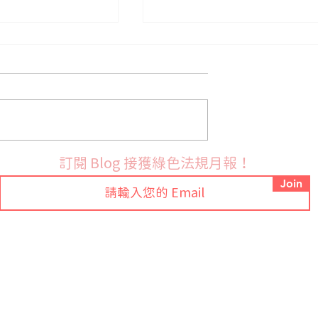
法國9月份開始實施PFAS禁
布 RoHS 指令鉛
訂閱 Blog 接獲綠色法規月報！
訂草案並展開公開
Join
Tel: +886-2-7709-9318 ext.88
常見問題
Email:
sales@ezgpm.com