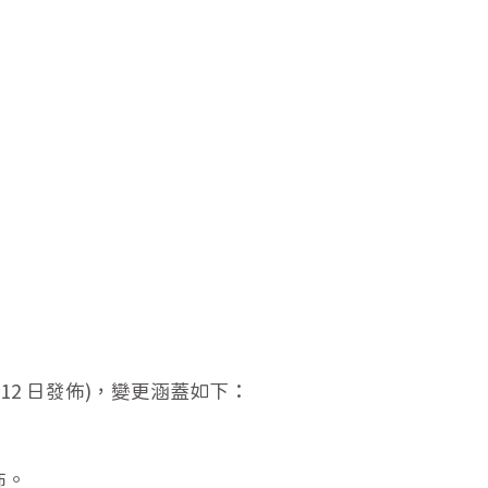
5 月 12 日發佈)，變更涵蓋如下：
佈。