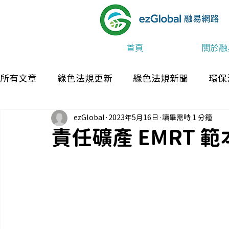
首頁
關於融
所有文章
綠色法規更新
綠色法規新聞
環保
ezGlobal
2023年5月16日
讀畢需時 1 分鐘
最新消息及活動
責任礦產 EMRT 