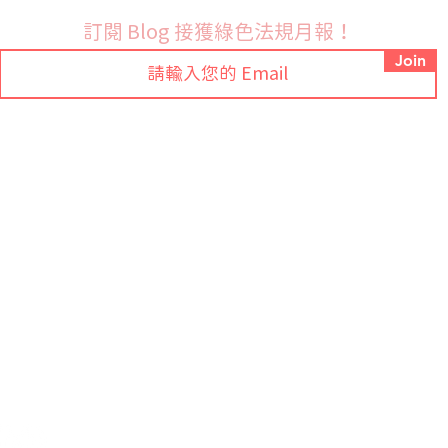
始實施PFAS禁令
韓國新版化學品危害管理制
訂閱 Blog 接獲綠色法規月報！
正式上路 出口企業應全面更
Join
合規文件
Tel: +886-2-7709-9318 ext.88
常見問題
Email:
sales@ezgpm.com
聯絡我們
總公司
臺灣新北市新店區建國路276號7樓
隱私政策
大陸地區
中國安徽省合肥市高新區望江西路中安创谷二
G4栋1层