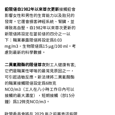
鉛限值自1982年以來首次更新
接觸鉛會
影響女性和男性的生育能力以及胎兒的
發育。它還會損害神經系統、腎臟，並
導致高血壓。自1982年以來首次更新的
新限值將設定在當前值的四分之一以
下：職業暴露限值將設定為0.03 
mg/m3，生物限值為15 μg/100 ml。考
慮到最新的科學數據。
二異氰酸酯的限值首次
對工人健康有害;
它們是職業性哮喘的最常見原因之一，
可引起過敏反應。新法律將二異氰酸酯
的職業接觸限值設定為6微克
NCO/m3（工人在八小時工作日內可以
接觸的最大濃度），短期接觸（即15分
鐘）為12微克NCO/m3。
歐盟委員會將在 2029 年之前審查這些限