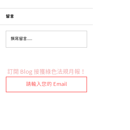
留言
歐盟執委會發布 RoHS 指
法國9月份開始實
撰寫留言......
令鉛與鎘豁免修訂草案並
禁令
展開公開徵詢
訂閱 Blog 接獲綠色法規月報！
Join