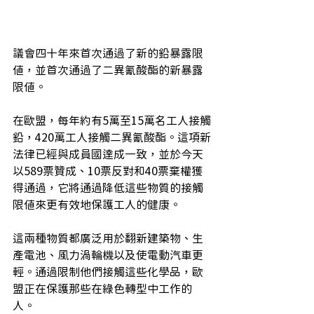
議會四十年來首次通過了新的鉛暴露限
值，並首次通過了二異氰酸酯的新暴露
限值。
在歐盟，每年約有5萬至15萬名工人接觸
鉛，420萬工人接觸二異氰酸酯。這項新
法律已經與成員國達成一致，並於今天
以589票贊成、10票反對和40票棄權獲
得通過，它將通過降低這些物質的接觸
限值來更有效地保護工人的健康。
這兩種物質都廣泛用於翻新建築物、生
產電池、風力渦輪機以及使電動汽車更
輕。通過限制他們接觸這些化學品，歐
盟正在保護那些在綠色轉型中工作的
人。