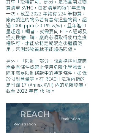
其中「授權許可」部分，是指高關注物
質清單 SVHC，由於清單約每半年更新
一次，截至 2022 年約有 224 筆物質，
廠商製造的物品若有含有這些物質，超
過 1000 ppm (>0.1% w/w)，且年進口
量超過 1 噸者，就需要向 ECHA 通報及
提交授權申請，廠商必須取得使用之授
權許可，才能於特定期限之後繼續使
用；否則該物質就不能超過限值。
​另外，「限制」部分，該嚴格控制廠商
需要有條件或禁止使用危險化學物質，
除非滿足限制條款中的特定條件，如低
於限制含量等。在 REACH 法規內指的
是附錄 17 (Annex XVII) 內的危險物質，
截至 2022 年有 76 項。