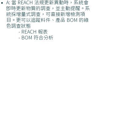
A: 當 REACH 法規更新異動時，系統會
即時更新物質的調查，並主動提醒。系
統採增量式調查，可直接新增檢測項
目。更可以追蹤料件、產品 BOM 的綠
色調查狀態
- REACH 報表
- BOM 符合分析
預約說明