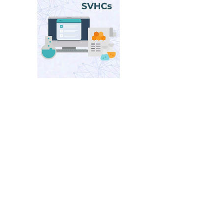
Product Categories
Category 11 products include all other
electronic and electrical equipment not
covered under the other categories.
Included are 2-wheeled vehicles,
electronic nicotine delivery systems
(ENDS) such as e-cigarettes, cannabis
vaporizers and vape pens. Also included
are electrical cables that are less than
250V working voltage.