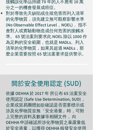
接觸該化學品持續 70 年的人不應有 10 萬
分之一的機會發展成癌症。
對於導致先天缺陷或生殖危害而列入清單
的化學物質，須先建立無可觀察影響水準
(No Observable Effect Level，NOEL)， 指不
會對人或實驗動物造成任何危害的接觸水
準。 65 號法案則要求此 NOEL 除以 1000 作
為足夠的安全範圍，也就是 MADLs。列入
清單的化學物質，如果其超過 MADLs，那
麼企業需要按照 65 號法案要求提供警示。
關於安全使用認定 (SUD)
依據 OEHHA 於 2017 年 所公布 65 法案安全
使用認定 (Safe Use Determination, SUD)，
企業或貿易團體如欲確認是否需要標示或
涉及化學物質並無「安全港量」時，可附
上完整的資料及數據等相關文件， 向
OEHHA 申請確認所涉化學物質之暴露量低
於安全港量，以獲得 OEHHA 核發安全使用