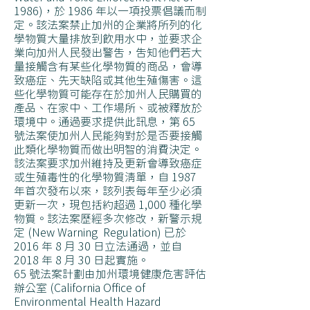
1986)，於 1986 年以一項投票倡議而制
定。該法案禁止加州的企業將所列的化
學物質大量排放到飲用水中，並要求企
業向加州人民發出警告，告知他們若大
量接觸含有某些化學物質的商品，會導
致癌症、先天缺陷或其他生殖傷害。這
些化學物質可能存在於加州人民購買的
產品、在家中、工作場所、或被釋放於
環境中。通過要求提供此訊息，第 65
號法案使加州人民能夠對於是否要接觸
此類化學物質而做出明智的消費決定。
該法案要求加州維持及更新會導致癌症
或生殖毒性的化學物質清單，自 1987
年首次發布以來，該列表每年至少必須
更新一次，現包括約超過 1,000 種化學
物質。該法案歷經多次修改，新警示規
定 (New Warning Regulation) 已於
2016 年 8 月 30 日立法通過，並自
2018 年 8 月 30 日起實施。
65 號法案計劃由加州環境健康危害評估
辦公室 (California Office of
Environmental Health Hazard