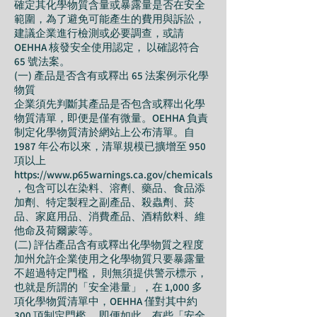
確定其化學物質含量或暴露量是否在安全
範圍，為了避免可能產生的費用與訴訟，
建議企業進行檢測或必要調查，或請
OEHHA 核發安全使用認定， 以確認符合
65 號法案。
(一) 產品是否含有或釋出 65 法案例示化學
物質
企業須先判斷其產品是否包含或釋出化學
物質清單，即便是僅有微量。OEHHA 負責
制定化學物質清於網站上公布清單。自
1987 年公布以來，清單規模已擴增至 950
項以上
https://www.p65warnings.ca.gov/chemicals
，包含可以在染料、溶劑、藥品、食品添
加劑、特定製程之副產品、殺蟲劑、菸
品、家庭用品、消費產品、酒精飲料、維
他命及荷爾蒙等。
(二) 評估產品含有或釋出化學物質之程度
加州允許企業使用之化學物質只要暴露量
不超過特定門檻， 則無須提供警示標示，
也就是所謂的「安全港量」，在 1,000 多
項化學物質清單中，OEHHA 僅對其中約
300 項制定門檻， 即便如此，有些「安全