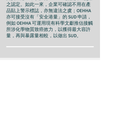
之認定。如此一來，企業可確認不用在產
品貼上警示標誌，亦無違法之虞；OEHHA
亦可接受沒有「安全港量」的 SUD 申請，
例如 OEHHA 可運用現有科學文獻推估接觸
所涉化學物質致癌效力，以獲得最大容許
量，再與暴露量相較，以做出 SUD。
適用區域
​美國加利福尼亞州
新增化學物質至清單的機制
合格專家機制(Qualified Expert
Mechanism)：州長指派合格專家作為科學
諮詢理事會之成員，該委員 會評估化學物
質以決定是否該物質是否會引發癌症、出