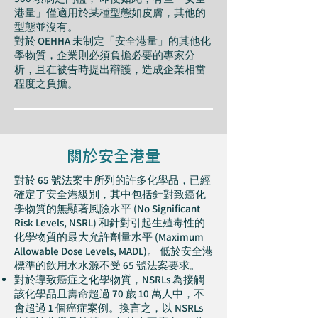
港量」僅適用於某種型態如皮膚，其他的
型態並沒有。
對於 OEHHA 未制定「安全港量」的其他化
學物質，企業則必須負擔必要的專家分
析，且在被告時提出辯護，造成企業相當
程度之負擔。
關於安全港量
對於 65 號法案中所列的許多化學品，已經
確定了安全港級別，其中包括針對致癌化
學物質的無顯著風險水平 (No Significant
Risk Levels, NSRL) 和針對引起生殖毒性的
化學物質的最大允許劑量水平 (Maximum
Allowable Dose Levels, MADL)。 低於安全港
標準的飲用水水源不受 65 號法案要求。
對於導致癌症之化學物質，NSRLs 為接觸
該化學品且壽命超過 70 歲 10 萬人中，不
會超過 1 個癌症案例。換言之，以 NSRLs