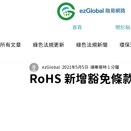
首頁
關於融
所有文章
綠色法規更新
綠色法規新聞
環保
ezGlobal
2021年5月5日
讀畢需時 1 分鐘
最新消息及活動
RoHS 新增豁免條