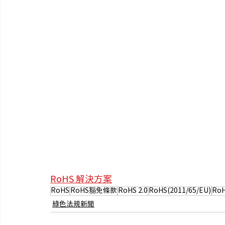
RoHS 解決方案
RoHS
RoHS豁免條款
RoHS 2.0
RoHS(2011/65/EU)
Ro
綠色法規新聞