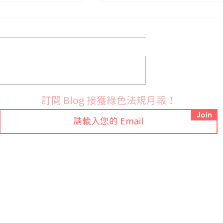
法國9月份開始實施PFAS禁
布 RoHS 指令鉛
訂閱 Blog 接獲綠色法規月報！
訂草案並展開公開
Join
Tel: +886-2-7709-9318 ext.88
常見問題
Email:
sales@ezgpm.com
聯絡我們
總公司