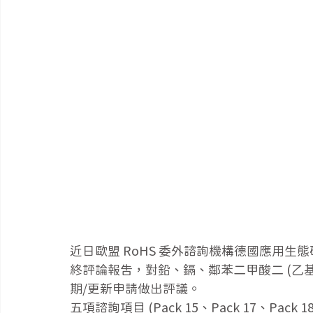
近日歐盟 RoHS 委外諮詢機構德國應用生態研究所
終評論報告，對鉛、鎘、鄰苯二甲酸二 (乙基己
期/更新申請做出評議。
五項諮詢項目 (Pack 15、Pack 17、Pack