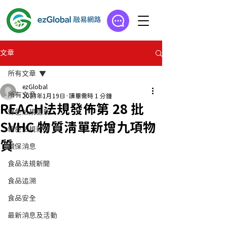
文章
所有文章
ezGlobal
所有文章
2023年1月19日
讀畢需時 1 分鐘
REACH法規發佈第 28 批
綠色法規更新
SVHC 物質清單新增九項物
綠色法規新聞
質
環保消息
食品法規新聞
食品追溯
食品安全
最新消息及活動