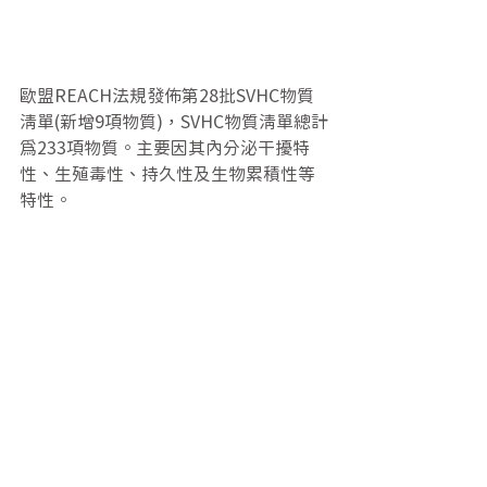
歐盟REACH法規發佈第28批SVHC物質
清單(新增9項物質)，SVHC物質清單總計
為233項物質。主要因其內分泌干擾特
性、生殖毒性、持久性及生物累積性等
特性。