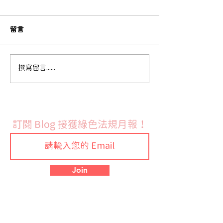
留言
歐盟執委會發布 RoHS 指
法國9月份開始實
撰寫留言......
令鉛與鎘豁免修訂草案並
禁令
展開公開徵詢
訂閱 Blog 接獲綠色法規月報！
Join