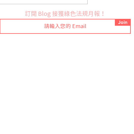
法國9月份開始實施PFAS禁
布 RoHS 指令鉛
訂閱 Blog 接獲綠色法規月報！
訂草案並展開公開
Join
Tel: +886-2-7709-9318 ext.88
常見問題
Email:
sales@ezgpm.com
聯絡我們
總公司
臺灣新北市新店區建國路276號7樓
隱私政策
大陸地區
中國安徽省合肥市高新區望江西路中安创谷二
G4栋1层