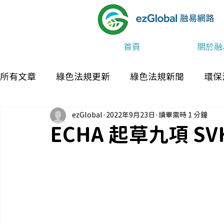
首頁
關於融
所有文章
綠色法規更新
綠色法規新聞
環保
ezGlobal
2022年9月23日
讀畢需時 1 分鐘
最新消息及活動
ECHA 起草九項 S