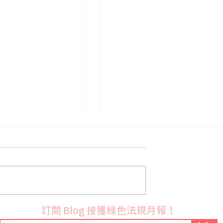
法國9月份開始實施PFAS禁
布 RoHS 指令鉛
訂閱 Blog 接獲綠色法規月報！
訂草案並展開公開