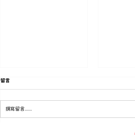
留言
撰寫留言......
美國 EPA 發布 1,1,2-三氯乙
歐盟執委會發
烷 TSCA 風險評估草案
與鎘豁免修