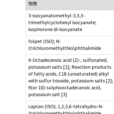
​物質
3-isocyanatomethyl-3,5,5-
trimethylcyclohexyl isocyanate; 
isophorone di-isocyanate
folpet (ISO); N-
(trichloromethylthio)phthalimide
9-Octadecenoic acid (Z)-, sulfonated, 
potassium salts [1]; Reaction products 
of fatty acids, C18 (unsaturated) alkyl 
with sulfur trioxide, potassium salts [2];
9(or 10)-sulphooctadecanoic acid, 
potassium salt [3]
captan (ISO); 1,2,3,6-tetrahydro-N-
(trichloromethylthio)phthalimide