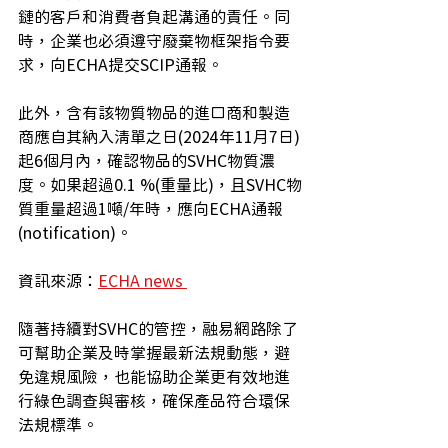
鏈的客戶和消費者負起溝通的責任。同
時，企業也必須遵守廢棄物框架指令要
求，向ECHA提交SCIP通報。
此外，含有該物質物品的進口商和製造
商應自其納入清單之日(2024年11月7日)
起6個月內，確認物品的SVHC物質濃
度。如果超過0.1 %(重量比)，且SVHC物
質重量超過1噸/年時，應向ECHA通報
(notification)。
資訊來源：
ECHA news 
隨著持續對SVHC的管控，融易網路除了
可
幫助企業及時掌握最新法規動態，避
免違規風險，也能協助
企業
更有效地進
行綠色調查與審核，確保產品符合環保
法規標準。