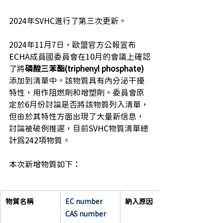
2024年SVHC進行了第三次更新。
2024年11月7日，歐盟官方公報宣布
ECHA成員國委員會在10月的會議上確認
了將
磷酸三苯酯(triphenyl phosphate)
添加到清單中。該物質具有內分泌干擾
特性，用作阻燃劑和增塑劑。委員會原
定於6月份討論是否將該物質列入清單，
但由於其特性方面出現了大量新信息，
討論被破例推遲，目前SVHC物質清單總
計為242項物質。
本次新增物質如下：
物質名稱
EC number
納入原因
CAS number