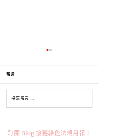
留言
歐盟ECHA提議將五種
ECHA發布第30
撰寫留言......
SVHC列入REACH授權清
單
單
訂閱 Blog 接獲綠色法規月報！