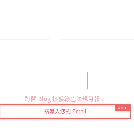
法國9月份開始實施PFAS禁
布 RoHS 指令鉛
訂閱 Blog 接獲綠色法規月報！
訂草案並展開公開
Join