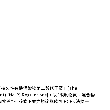
核可「持久性有機污染物第二號修正案」[The 
ndment) (No. 2) Regulations]，以"限制物質、混合物
相關物質"。 該修正案之規範與歐盟 POPs 法規一