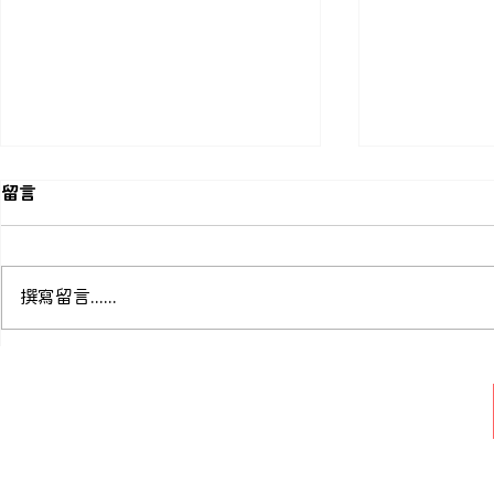
留言
撰寫留言......
美國 EPA 發布 1,1,2-三氯乙
歐盟執委會發
烷 TSCA 風險評估草案
與鎘豁免修
徵詢