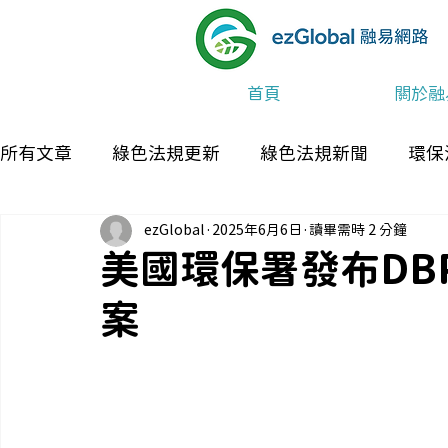
首頁
關於融
所有文章
綠色法規更新
綠色法規新聞
環保
ezGlobal
2025年6月6日
讀畢需時 2 分鐘
最新消息及活動
美國環保署發布DB
案