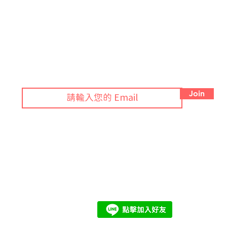
訂閱 Blog 接獲綠色法規月報！
大
Join
管
工
期