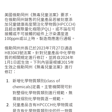
美國俄勒岡州《無毒兒童法案》要求，
在俄勒岡州銷售的兒童產品若被刻意添
加兒童健康高度關注化學物質(HPCCCH)
且超出實際量化極限(PQL)，或不論在可
接觸或不可接觸的組件上汙染濃度達
100ppm或以上時，製造商應進行通報。
俄勒岡州州長已於2023年7月27日通過
HB3043號法案，針對兒童產品中化學物
質的相關規定進行修訂，並將自2024年
1月1日起生效。下列內容是根據2015年
生效之俄勒岡州《無毒兒童法案》進行
修訂：
新增化學物質類別(class of 
chemicals)定義。主管機關現可針
對整個化學物質類別進行規範，無
需就個別化學物質逐一規範。
兒童產品含有HPCCCH化學物質或
是含有化學物質類別中的任一物質