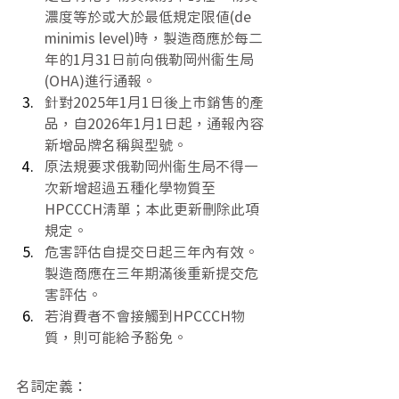
濃度等於或大於最低規定限值(de 
minimis level)時，製造商應於每二
年的1月31日前向俄勒岡州衞生局
(OHA)進行通報。
針對2025年1月1日後上市銷售的產
品，自2026年1月1日起，通報內容
新增品牌名稱與型號。
原法規要求俄勒岡州衞生局不得一
次新增超過五種化學物質至
HPCCCH清單；本此更新刪除此項
規定。
危害評估自提交日起三年內有效。
製造商應在三年期滿後重新提交危
害評估。
若消費者不會接觸到HPCCCH物
質，則可能給予豁免。
名詞定義：