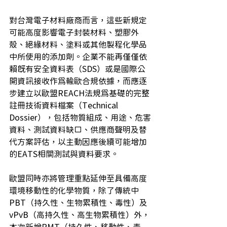
對台灣電子材料廠商而言，這些新規定
可能高度影響電子封裝材料、塑膠外
殼、絕緣材料、塗料或其他製程化學品
中所使用的添加劑。企業不能再僅僅依
賴既有安全資料表（SDS）或是國際公
開資訊接收作為輸歐合規依據，而應逐
步建立以歐盟REACH法規為基礎的完整
註冊技術資料檔案（Technical 
Dossier），包括物質組成、用途、危害
資料、測試資料缺口、供應商聲明及替
代方案評估，以主動因應後續可能增加
的EATS相關測試與資料要求。
歐盟同時亦將管理重點延伸至具備高度
環境移動性的化學物質，除了傳統中
PBT（持久性、生物累積性、毒性）及
vPvB（高持久性、高生物累積性）外，