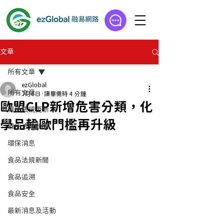
文章
所有文章
ezGlobal
所有文章
7月6日
讀畢需時 4 分鐘
歐盟CLP新增危害分類，化
綠色法規更新
學品輸歐門檻再升級
綠色法規新聞
環保消息
食品法規新聞
食品追溯
食品安全
最新消息及活動