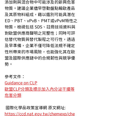
添加劑與混合物中可能涉及的新興危害
物質。建議企業儘早啟動盤點輸歐產品
及其原物料組成，藉以鑑別可能具潛在
ED、PBT、vPvB、PMT或vPvM特性之
物質，檢視包括 SDS、註冊技術資料與
對歐盟供應商聲明之完整性；同時可評
估替代物質與替代製程之可行性，透過
及早準備，企業不僅可降低法規不確定
性所帶來的市場風險，也能強化其在歐
盟及國際供應鏈中的合規韌性與競爭優
勢。
參考文件：
Guidance on CLP
歐盟CLP分類及標示加入內分泌干擾等
危害分類
 國際化學品政策宣導網 原文網址: 
https://ccd.nat.gov.tw/chemexp/che