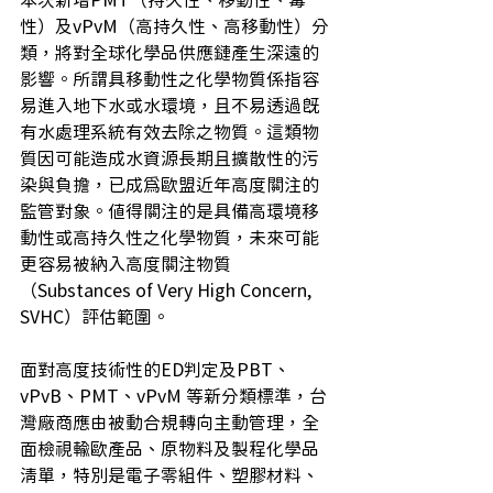
本次新增PMT（持久性、移動性、毒
性）及vPvM（高持久性、高移動性）分
類，將對全球化學品供應鏈產生深遠的
影響。所謂具移動性之化學物質係指容
易進入地下水或水環境，且不易透過既
有水處理系統有效去除之物質。這類物
質因可能造成水資源長期且擴散性的污
染與負擔，已成為歐盟近年高度關注的
監管對象。值得關注的是具備高環境移
動性或高持久性之化學物質，未來可能
更容易被納入高度關注物質
（Substances of Very High Concern, 
SVHC）評估範圍。
面對高度技術性的ED判定及PBT、
vPvB、PMT、vPvM 等新分類標準，台
灣廠商應由被動合規轉向主動管理，全
面檢視輸歐產品、原物料及製程化學品
清單，特別是電子零組件、塑膠材料、