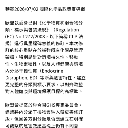
轉載2026/07/02 國際化學品政策宣導網
歐盟執委會已對《化學物質和混合物分
類、標示與包裝法規》（Regulation 
(EC) No 1272/2008，以下簡稱 CLP 法
規）進行具里程碑意義的修訂。本次修
訂的核心重點在於補強既有化學品管理
架構，特別是針對環境持久性、移動
性、生物累積性，以及人體健康與環境
內分泌干擾性質（Endocrine 
Disruption, ED）等新興危害特性，建立
更完整的分類與標示要求，以對齊歐盟
對人體健康與環境保護目標的高標準。
歐盟曾提案於聯合國GHS專家委員會，
建議將內分泌干擾物質納入紫皮書修訂
版，但因各方對分類是否應建立在明確
可觀察的危害效應基礎上仍有不同意