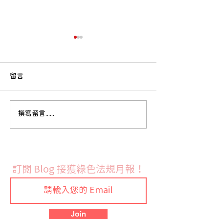
留言
歐盟執委會發布 RoHS 指
法國9月份開始實
撰寫留言......
令鉛與鎘豁免修訂草案並
禁令
展開公開徵詢
訂閱 Blog 接獲綠色法規月報！
Join