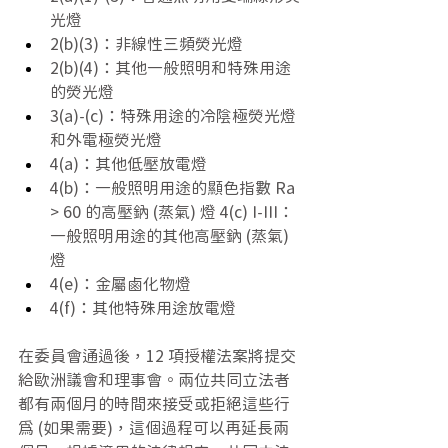
光燈
2(b)(3)：非線性三頻熒光燈
2(b)(4)：其他一般照明和特殊用途
的熒光燈
3(a)-(c)：特殊用途的冷陰極熒光燈
和外電極熒光燈
4(a)：其他低壓放電燈
4(b)：一般照明用途的顯色指數 Ra 
> 60 的高壓鈉 (蒸氣) 燈 4(c) I-III：
一般照明用途的其他高壓鈉 (蒸氣) 
燈
4(e)：金屬鹵化物燈
4(f)：其他特殊用途放電燈
在委員會通過後，12 項授權法案將提交
給歐洲議會和理事會。兩位共同立法者
都有兩個月的時間來接受或拒絕這些行
為 (如果需要)，這個過程可以再延長兩