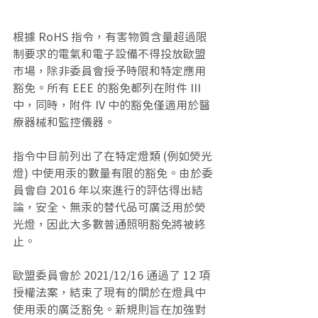
根據 RoHS 指令，有害物質含量超過限
制要求的電氣和電子設備不得投放歐盟
市場，除非委員會授予時限和特定應用
豁免。所有 EEE 的豁免都列在附件 III 
中，同時，附件 IV 中的豁免僅適用於醫
療器械和監控儀器。
指令中目前列出了在特定燈類 (例如熒光
燈) 中使用汞的數量有限的豁免。由於委
員會自 2016 年以來進行的評估得出結
論，安全、無汞的替代品可廣泛用於熒
光燈，因此大多數普通照明豁免將被終
止。
歐盟委員會於 2021/12/16 通過了 12 項
授權法案，結束了現有的關於在燈具中
使用汞的廣泛豁免。新規則旨在加強對