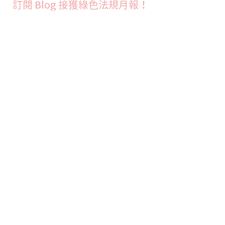
訂閱 Blog 接獲綠色法規月報！
Join
預約說明
首頁
關於融易
解決方案