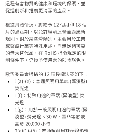
這種有害物質的健康和環境的保護，並
促進創新和推廣更清潔的產品。 
根據具體情況，將給予 12 個月和 18 個
月的過渡期，以允許經濟運營商適應新
規則。對於某些燈類別，主要用於工業
或醫療行業等特殊用途，尚無足夠可靠
的無汞替代品，在 RoHS 指令規定的限
制條件下，仍授予使用汞的限時豁免。
歐盟委員會通過的 12 項授權法案如下：
1(a)-(e)：普通照明用單端 (緊湊型) 
熒光燈
1(f)：特殊用途的單端 (緊湊型) 熒
光燈
1(g)：用於一般照明用途的單端 (緊
湊型) 熒光燈 < 30 W，壽命等於或
高於 20,000 小時
2(a)(1)-(5)：普通照明用雙端線形熒