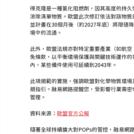
得克隆是一種氯化阻燃劑，因其高度的持久
消除清單物質。歐盟此次修訂依法對該物質設
並計畫在30個月後（約2027年底）將限值
境中的流通。
此外，歐盟法規亦對特定重要產業（如航空
免條款，以平衡環境保護與關鍵技術運作的
內，某些備件使用可延續到2043年。
此項規範的實施，強調歐盟對化學物質環境
規指引。融易網路提醒您，受影響行業需密
管理。
資料來源：
歐盟官方公報
隨著全球持續擴大對POPs的管控，融易網