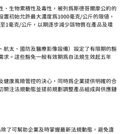
性、生物累積性及毒性，被列為斯德哥爾摩公約的
置初始允許最大濃度為1000毫克/公斤的限值，
降至1毫克/公斤，以期逐步減少該物質在產品及環
、航太、國防及醫療影像設備）設定了有限期的豁
需求。這些豁免一般有效期為自法規生效起五年
及健康風險管控的決心，同時為企業提供明確的合
切關注法規動態並提前規劃調整產品組成與供應鏈
路除了可幫助企業及時掌握最新法規動態，避免違