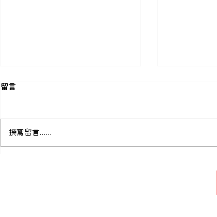
留言
撰寫留言......
歐盟 POPs 規範再升級：
歐盟正式修訂
PBDEs 管制新規生效
PFOA 豁