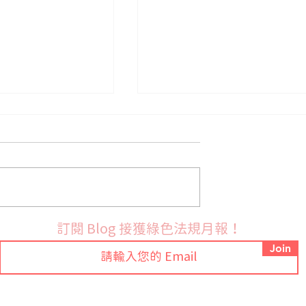
 POPs 法規：
歐盟修訂POPs法規 更新
訂閱 Blog 接獲綠色法規月報！
免期限與限值更新
PFOA豁免用途並新增UV-3
Join
禁用規定