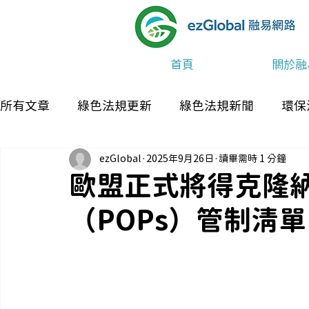
首頁
關於融
所有文章
綠色法規更新
綠色法規新聞
環保
ezGlobal
2025年9月26日
讀畢需時 1 分鐘
最新消息及活動
歐盟正式將得克隆
（POPs）管制清單