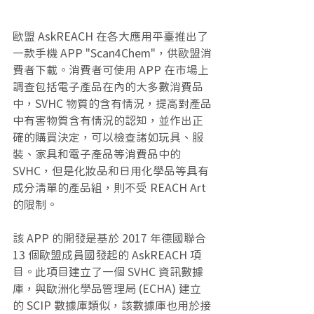
歐盟 AskREACH 在各大應用平臺推出了
一款手機 APP "Scan4Chem"，供歐盟消
費者下載。消費者可使用 APP 在市場上
調查包括電子產品在內的大多數消費品
中，SVHC 物質的含有情況，提高對產品
中有害物質含有情況的認知，並作出正
確的購買決定，
可以檢查諸如玩具、服
裝、家具和電子產品等消費品中的 
SVHC，但是
化妝品和日用化學品等具有
成分清單的產品組，則不受 REACH Art 
的限制。
該 APP 的開發是基於 2017 年德國聯合 
13 個歐盟成員國發起的 AskREACH 項
目。此項目建立了一個 SVHC 資訊數據
庫，與歐洲化學品管理局 (ECHA) 建立
的 SCIP 數據庫類似，該數據庫也用於接