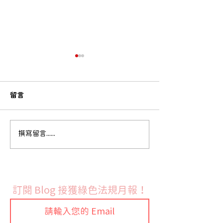
留言
歐盟執委會發布 RoHS 指
法國9月份開始實
撰寫留言......
令鉛與鎘豁免修訂草案並
禁令
展開公開徵詢
訂閱 Blog 接獲綠色法規月報！