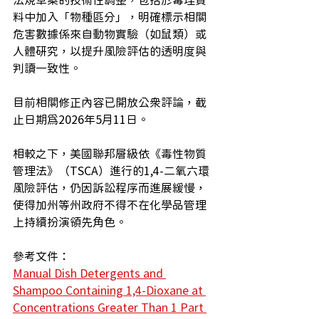
法規草案的技術性調整，包括於毒理資
料中加入「物種區分」，明確標示相關
危害數據係來自動物實驗（如鼠類）或
人體研究，以提升風險評估的透明度與
判讀一致性。
目前相關修正內容已開放公眾評論，截
止日期為2026年5月11日。
相較之下，美國聯邦層級依《毒性物質
管理法》（TSCA）進行的1,4-二氧六環
風險評估，仍因訴訟程序而進展緩慢，
使得加州等州政府不得不在化學品管理
上持續扮演領先角色。
參考文件：
Manual Dish Detergents and 
Shampoo Containing 1,4-Dioxane at 
Concentrations Greater Than 1 Part 