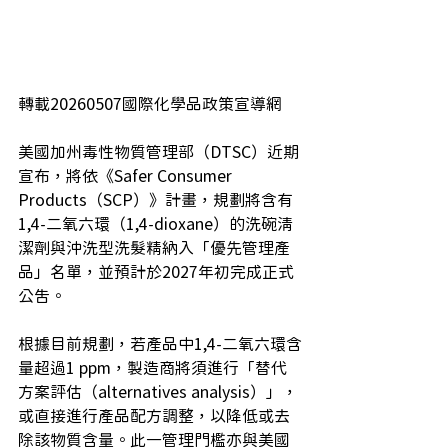
轉載20260507國際化學品政策宣導網
美國加州毒性物質管理部（DTSC）近期
宣布，將依《Safer Consumer 
Products（SCP）》計畫，規劃將含有 
1,4-二氧六環（1,4-dioxane）的洗碗清
潔劑與沖洗型洗髮精納入「優先管理產
品」名單，並預計於2027年初完成正式
公告。
根據目前規劃，若產品中1,4-二氧六環含
量超過1 ppm，製造商將須進行「替代
方案評估（alternatives analysis）」，
或直接進行產品配方調整，以降低或去
除該物質含量。此一管理門檻亦與美國