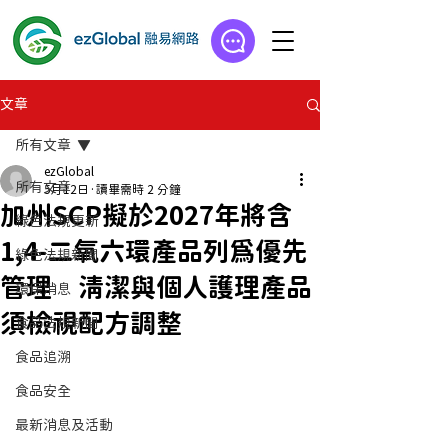
文章
所有文章
ezGlobal
所有文章
5月12日
讀畢需時 2 分鐘
加州SCP擬於2027年將含
綠色法規更新
1,4-二氧六環產品列為優先
綠色法規新聞
管理 清潔與個人護理產品
環保消息
須檢視配方調整
食品法規新聞
食品追溯
食品安全
最新消息及活動