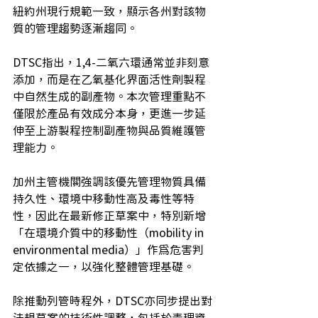
紐約州現行規範一致，顯示各州對該物
質的管理趨勢逐漸趨同。
DTSC指出，1,4-二氧六環通常並非刻意
添加，而是在乙氧基化界面活性劑製程
中自然生成的副產物。本次管理重點不
僅限於產品有效成分本身，更進一步延
伸至上游製程控制副產物與品質維護管
理能力。
加州主管機關強調該優先管理物質具備
持久性、環境中移動性高及毒性等特
性，因此在最新修正草案中，特別新增
「在環境介質中的移動性（mobility in 
environmental media）」作為危害判
定依據之一，以強化整體管理基礎。
除推動列管時程外，DTSC亦同步提出對